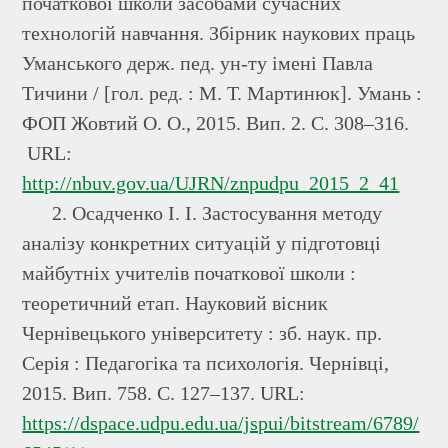
початкової школи засобами сучасних
технологій навчання. Збірник наукових праць
Уманського держ. пед. ун-ту імені Павла
Тичини / [гол. ред. : М. Т. Мартинюк]. Умань :
ФОП Жовтий О. О., 2015. Вип. 2. С. 308–316.
URL:
http://nbuv.gov.ua/UJRN/znpudpu_2015_2_41
2. Осадченко І. І. Застосування методу
аналізу конкретних ситуацій у підготовці
майбутніх учителів початкової школи :
теоретичний етап. Науковий вісник
Чернівецького університету : зб. наук. пр.
Серія : Педагогіка та психологія. Чернівці,
2015. Вип. 758. С. 127–137. URL:
https://dspace.udpu.edu.ua/jspui/bitstream/6789/