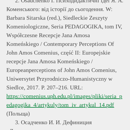
2. Osadchenko I. Психодидактичні ідеї Я. А.
Коменського: від історії до сьогодення. W:
Barbara Sitarska (red.), Siedleckie Zeszyty
Komeniologiczne, Seria PEDAGOGIKA, tom IV,
Współczesne Recepcje Jana Amosa
Komeńskiego / Contemporary Perceptions Of
John Amos Comenius, część II: Europejskie
recepcje Jana Amosa Komeńskiego /
Europeanperceptions of John Amos Comenius,
Uniwersytet Przyrodniczo-Humanistyczny w
Siedlce, 2017. Р. 207–216. URL:
https://comenius.uph.edu.pl/images/pliki/seria_p
edagogika_4/artykuly/tom_iv_artykul_14.pdf
(Польща)
3. Осадченко И. И. Дефиниция