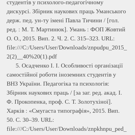
студентів у психолого-педагогічному
дискурсі. Збірник наукових праць Уманського
держ. пед. ун-ту імені Павла Тичини / [гол.
ред. : М. Т. Мартинюк]. Умань : ФОП Жовтий
О. О., 2015. Вип. 2. Ч. 2. С. 315–323. URL:
file:///C:/Users/User/Downloads/znpudpu_2015_
2(2)__40%20(1).pdf
5. Осадченко І. І. Особливості організації
самостійної роботи іноземних студентів у
ВНЗ України. Педагогіка та психологія:
Збірник наукових праць / [за заг. ред. акад. І.
Ф. Прокопенка, проф. С. Т. Золотухіної].
Харків : «Смугаста типографія», 2015. Вип.
50. С. 30–39. URL:
file:///C:/Users/User/Downloads/znpkhnpu_ped_