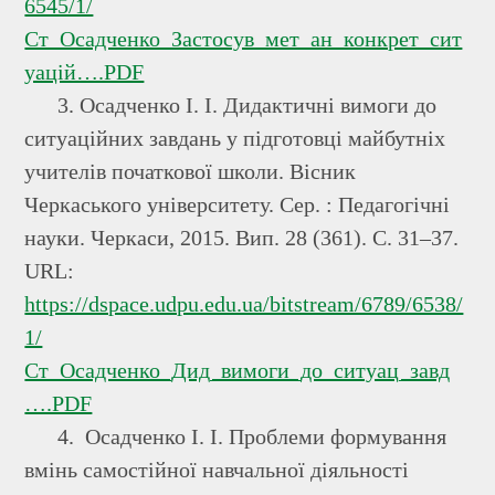
6545/1/
Ст_Осадченко_Застосув_мет_ан_конкрет_сит
уацій….PDF
3. Осадченко І. І. Дидактичні вимоги до
ситуаційних завдань у підготовці майбутніх
учителів початкової школи. Вісник
Черкаського університету. Сер. : Педагогічні
науки. Черкаси, 2015. Вип. 28 (361). С. 31–37.
URL:
https://dspace.udpu.edu.ua/bitstream/6789/6538/
1/
Ст_Осадченко_Дид_вимоги_до_ситуац_завд
….PDF
4. Осадченко І. І. Проблеми формування
вмінь самостійної навчальної діяльності