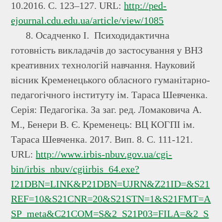
10.2016. С. 123–127. URL:
http://ped-
ejournal.cdu.edu.ua/article/view/1085
8. Осадченко І. Психодидактична
готовність викладачів до застосування у ВНЗ
креативних технологій навчання. Науковий
вісник Кременецького обласного гуманітарно-
педагогічного інституту ім. Тараса Шевченка.
Серія: Педагогіка. За заг. ред. Ломаковича А.
М., Бенери В. Є. Кременець: ВЦ КОГПІ ім.
Тараса Шевченка. 2017. Вип. 8. С. 111-121.
URL:
http://www.irbis-nbuv.gov.ua/cgi-
bin/irbis_nbuv/cgiirbis_64.exe?
I21DBN=LINK&P21DBN=UJRN&Z21ID=&S21
REF=10&S21CNR=20&S21STN=1&S21FMT=A
SP_meta&C21COM=S&2_S21P03=FILA=&2_S