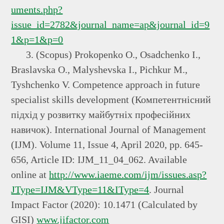
uments.php?
issue_id=2782&journal_name=ap&journal_id=9
1&p=1&p=0
3. (Scopus) Prokopenko О., Osadchenko І.,
Braslavska О., Malyshevska І., Рichkur М.,
Tyshchenko V. Competence approach in future
specialist skills development (Компетентнісний
підхід у розвитку майбутніх професійних
навичок). International Journal of Management
(IJM). Volume 11, Issue 4, April 2020, pp. 645-
656, Article ID: IJM_11_04_062. Available
online at
http://www.iaeme.com/ijm/issues.asp?
JType=IJM&VType=11&IType=4
. Journal
Impact Factor (2020): 10.1471 (Calculated by
GISI)
www.jifactor.com