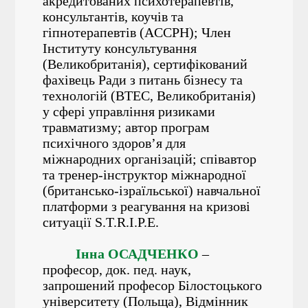
акредитованих психотерапевтів,
консультантів, коучів та
гіпнотерапевтів (ACCPH); Член
Інституту консультування
(Великобританія), сертифікований
фахівець Ради з питань бізнесу та
технологій (BTEC, Великобританія)
у сфері управління ризиками
травматизму; автор програм
психічного здоров’я для
міжнародних організацій; співавтор
та тренер-інструктор міжнародної
(британсько-ізраїльської) навчальної
платформи з реагування на кризові
ситуації S.T.R.I.P.E.
Інна ОСАДЧЕНКО
–
професор, док. пед. наук,
запрошений професор Білостоцького
університету (Польща), Відмінник