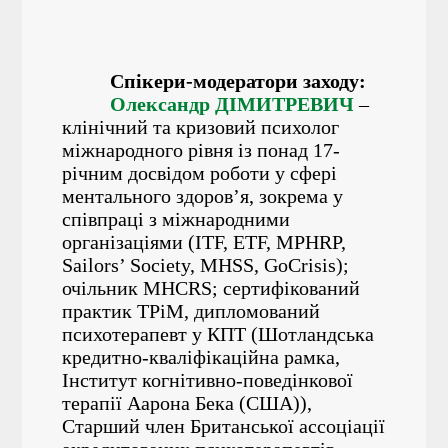
Спікери-модератори заходу:
Олександр ДІМИТРЕВИЧ
–
клінічний та кризовий психолог
міжнародного рівня із понад 17-
річним досвідом роботи у сфері
ментального здоров’я, зокрема у
співпраці з міжнародними
організаціями (ITF, ETF, MPHRP,
Sailors’ Society, MHSS, GoCrisis);
очільник MHCRS; сертифікований
практик ТРіМ, дипломований
психотерапевт у КПТ (Шотландська
кредитно-кваліфікаційна рамка,
Інститут когнітивно-поведінкової
терапії Аарона Бека (США)),
Старший член Британської ассоціації