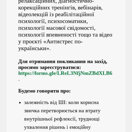
релаксаційних, діагностично-
корекційних тренінгів, вебінарів,
відеолекцій із реабілітаційної
психології, психосоматики,
психології масової свідомості,
психології впевненості тощо та відео
у проєкті «Антистрес по-
українськи».
Для отримання покликання на захід,
просимо зареєструватися:
https://forms.gle/LReL3NfjNmZBdXLB6
.
Будемо говорити про:
залежність від ШІ: коли корисна
звичка перетворюється на втрату
внутрішньої рефлексії, труднощі
ухвалення рішень і емоційну