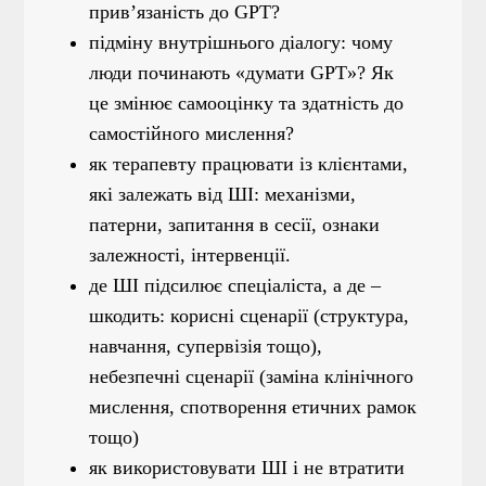
прив’язаність до GPT?
підміну внутрішнього діалогу: чому
люди починають «думати GPT»? Як
це змінює самооцінку та здатність до
самостійного мислення?
як терапевту працювати із клієнтами,
які залежать від ШІ: механізми,
патерни, запитання в сесії, ознаки
залежності, інтервенції.
де ШІ підсилює спеціаліста, а де –
шкодить: корисні сценарії (структура,
навчання, супервізія тощо),
небезпечні сценарії (заміна клінічного
мислення, спотворення етичних рамок
тощо)
як використовувати ШІ і не втратити