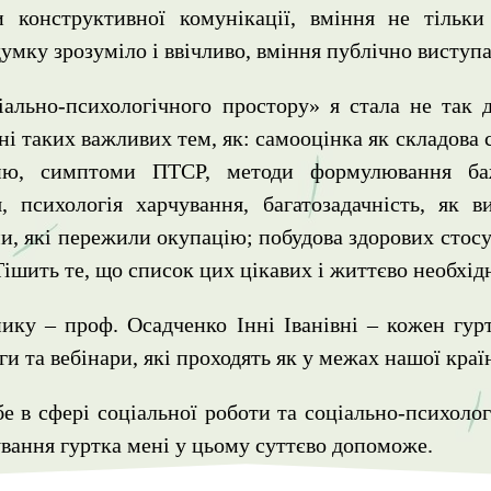
и конструктивної комунікації, вміння не тільки
умку зрозуміло і ввічливо, вміння публічно виступа
льно-психологічного простору» я стала не так да
ні таких важливих тем, як: самооцінка як складова с
нню, симптоми ПТСР, методи формулювання баж
, психологія харчування, багатозадачність, як в
ьми, які пережили окупацію; побудова здорових стосу
Тішить те, що список цих цікавих і життєво необхід
ику – проф. Осадченко Інні Іванівні – кожен гур
ги та вебінари, які проходять як у межах нашої країн
 в сфері соціальної роботи та соціально-психологі
дування гуртка мені у цьому суттєво допоможе.