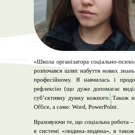
«Школа організатора соціально-психо
розпочався шлях набуття нових знань,
професійному. Я навчилась і прод
рефлексію (що дуже допомагає виділ
суб’єктивну думку кожного. Також на
Office, а саме: Word, PowerPoint.
Враховуючи те, що соціальна робота – 
в системі «людина-людина», я також 