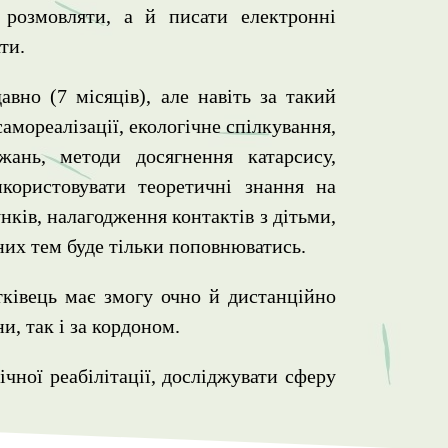
 розмовляти, а й писати електронні
ти.
вно (7 місяців), але навіть за такий
амореалізації, екологічне спілкування,
ань, методи досягнення катарсису,
икористовувати теоретичні знання на
нків, налагодження контактів з дітьми,
них тем буде тільки поповнюватись.
тківець має змогу очно й дистанційно
и, так і за кордоном.
чної реабілітації, досліджувати сферу