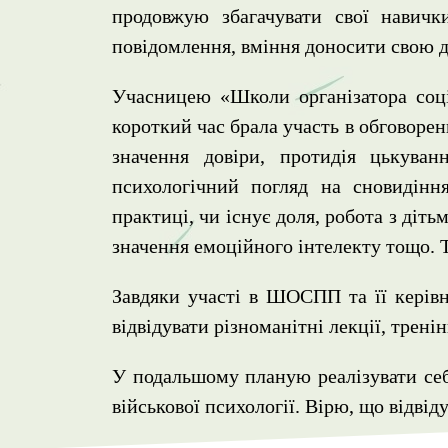
продовжую збагачувати свої навичк
повідомлення, вміння доносити свою д
Учасницею «Школи організатора соціа
короткий час брала участь в обговорен
значення довіри, протидія цькува
психологічний погляд на сновидіння
практиці, чи існує доля, робота з діт
значення емоційного інтелекту тощо. 
Завдяки участі в ШОСПП та її керівн
відвідувати різноманітні лекції, тренін
У подальшому планую реалізувати себе
військової психології. Вірю, що відві