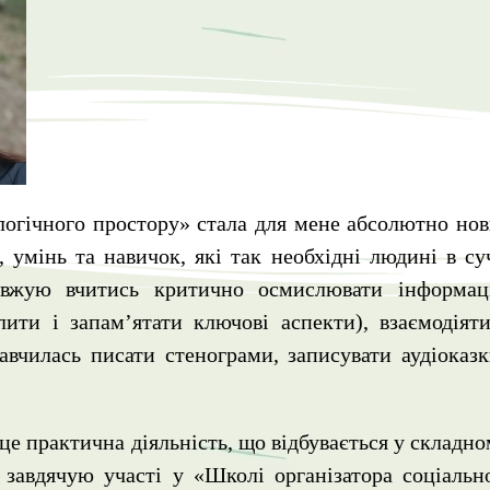
логічного простору» стала для мене абсолютно нов
 умінь та навичок, які так необхідні людині в су
овжую вчитись критично осмислювати інформаці
ити і запам’ятати ключові аспекти), взаємодіяти
вчилась писати стенограми, записувати аудіоказ
це практична діяльність, що відбувається у складно
завдячую участі у «Школі організатора соціальн