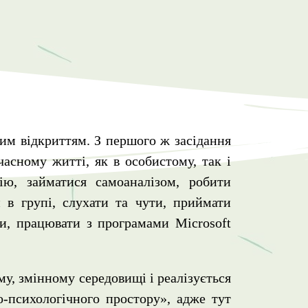
им відкриттям. З першого ж засідання
часному житті, як в особистому, так і
ю, займатися самоаналізом, робити
 в групі, слухати та чути, приймати
ки, працювати з програмами Microsoft
му, змінному середовищі і реалізується
о-психологічного простору», адже тут